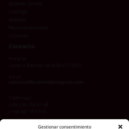
Quiénes Somos
Catálogo
Noticias
Recomendaciones
Contacto
Contacto
Horario:
Lunes a Viernes: de 9.00 a 17.00 h.
Email:
Teléfonos:
(+34 ) 96 150 01 46
(+34) 647 156 519
Gestionar consentimiento
Dirección