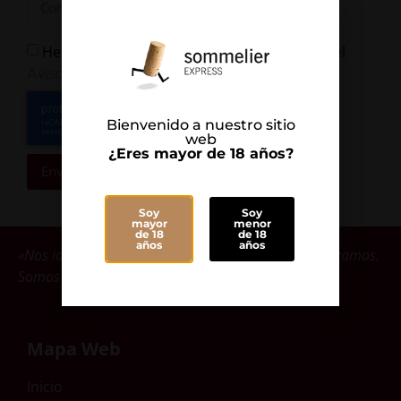
He leído y Acepto la
y el
Política de Privacidad
Aviso Legal
Bienvenido a nuestro sitio
web
¿Eres mayor de 18 años?
Enviar
Soy
Soy
mayor
menor
de 18
de 18
años
años
«Nos identificamos con las bodegas que comercializamos.
Somos parte de ellas».
Mapa Web
Inicio