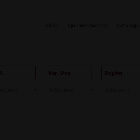
Inicio
Quienes Somos
Catálogo
O.
Var. Uva
Región
leccione
Seleccione
Seleccione