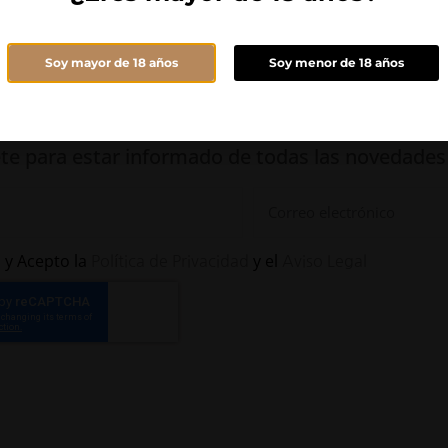
Canta la Perdiz
Peñas Aladas
Soy mayor de 18 años
Soy menor de 18 años
te para estar informado de todas las novedades
 y Acepto la
y el
Política de Privacidad
Aviso Legal