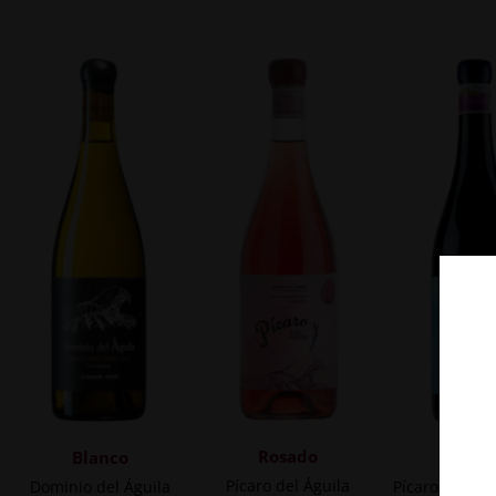
Rosado
Blanco
Tint
Pícaro del Águila
Dominio del Águila
Pícaro del Águ