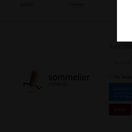
Clarete
Albillo
Suscríbe
He leído
Enviar