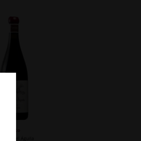
Tinto
minio del Águila