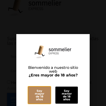
Suscríbete para estar informado de todas
las novedades
Bienvenido a nuestro sitio
web
¿Eres mayor de 18 años?
He leído y Acepto la
y el
Política de Privacidad
Aviso Legal
Soy
Soy
mayor
menor
de 18
de 18
años
años