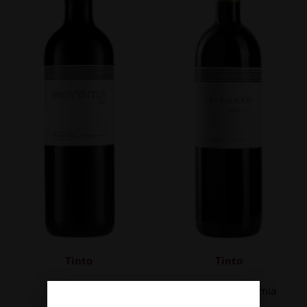
Tinto
Tinto
Proventus
Tresmano Vendimia