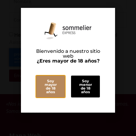
He leído y Acepto la
y el
Política de Privacidad
Aviso Legal
Bienvenido a nuestro sitio
web
¿Eres mayor de 18 años?
Enviar
Soy
Soy
mayor
menor
de 18
de 18
años
años
«Nos identificamos con las bodegas que comercializamos.
Somos parte de ellas».
Mapa Web