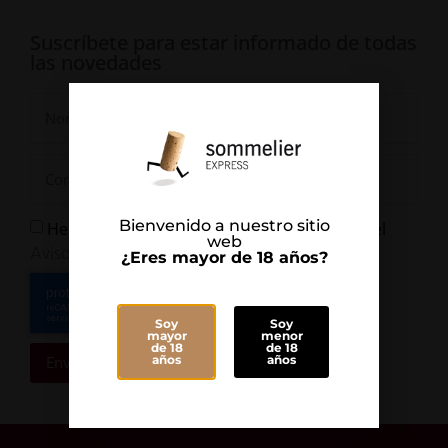
Suscríbete para estar informado de todas
las novedades
Bienvenido a nuestro sitio
He leído y Acepto la
y el
Política de Privacidad
web
Aviso Legal
¿Eres mayor de 18 años?
Soy
Soy
mayor
menor
de 18
de 18
años
años
Enviar