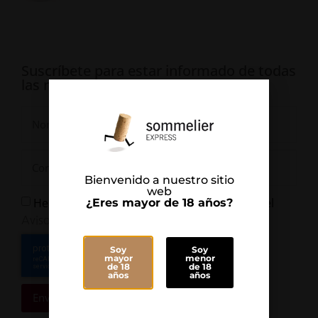
Suscríbete para estar informado de todas
las novedades
Bienvenido a nuestro sitio
web
He leído y Acepto la
y el
¿Eres mayor de 18 años?
Política de Privacidad
Aviso Legal
Soy
Soy
mayor
menor
de 18
de 18
años
años
Enviar