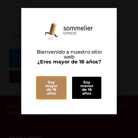
He leído y Acepto la
y el
Política de Privacidad
Aviso Legal
Bienvenido a nuestro sitio
web
¿Eres mayor de 18 años?
Enviar
Soy
Soy
mayor
menor
de 18
de 18
años
años
«Nos identificamos con las bodegas que comercializamos.
Somos parte de ellas».
Mapa Web