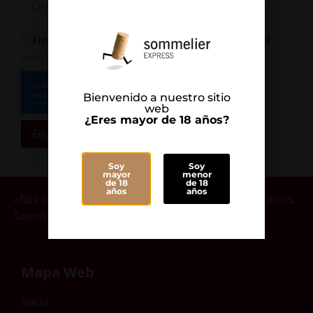
He leído y Acepto la
y el
Política de Privacidad
Aviso Legal
Bienvenido a nuestro sitio
web
¿Eres mayor de 18 años?
Enviar
Soy
Soy
mayor
menor
de 18
de 18
años
años
«Nos identificamos con las bodegas que comercializamos.
Somos parte de ellas».
Mapa Web
Inicio