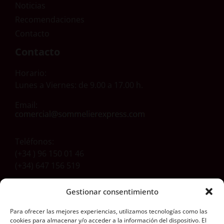
Noticias
Recomendaciones
Contacto
Contacto
Horario:
Lunes a Viernes: de 9.00 a 17.00 h.
Email:
Teléfonos:
(+34 ) 96 150 01 46
(+34) 647 156 519
Gestionar consentimiento
Dirección
Para ofrecer las mejores experiencias, utilizamos tecnologías como las
Carretera Aldaia-Xirivella, 54
cookies para almacenar y/o acceder a la información del dispositivo. El