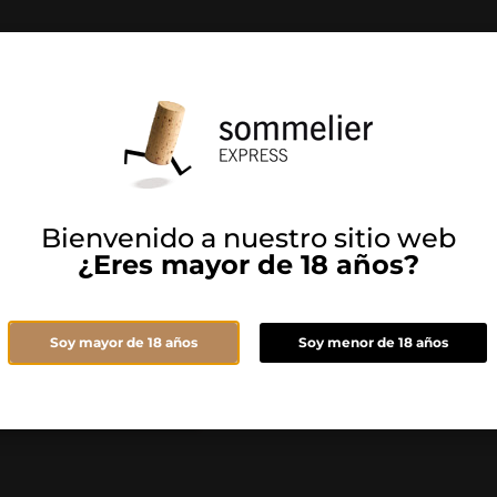
te para estar informado de todas las novedades
Bienvenido a nuestro sitio web
¿Eres mayor de 18 años?
 y Acepto la
y el
Política de Privacidad
Aviso Legal
Soy mayor de 18 años
Soy menor de 18 años