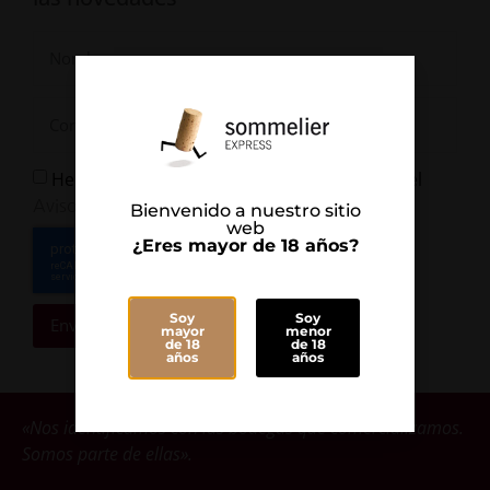
He leído y Acepto la
y el
Política de Privacidad
Aviso Legal
Bienvenido a nuestro sitio
web
¿Eres mayor de 18 años?
Soy
Soy
Enviar
mayor
menor
de 18
de 18
años
años
«Nos identificamos con las bodegas que comercializamos.
Somos parte de ellas».