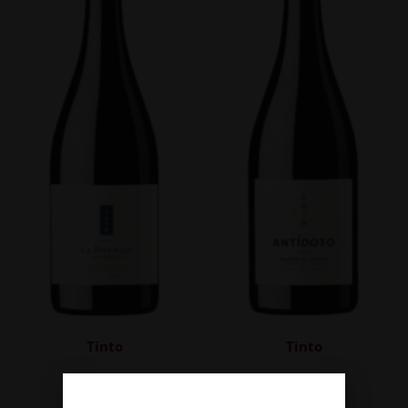
Tinto
Tinto
La Hormiga
Antídoto