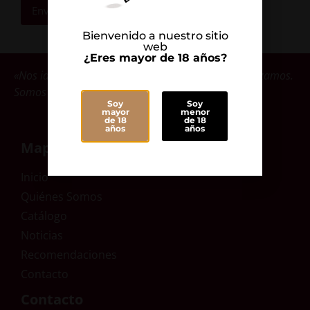
Enviar
Bienvenido a nuestro sitio
web
¿Eres mayor de 18 años?
«Nos identificamos con las bodegas que comercializamos.
Somos parte de ellas».
Soy
Soy
mayor
menor
de 18
de 18
años
años
Mapa Web
Inicio
Quiénes Somos
Catálogo
Noticias
Recomendaciones
Contacto
Contacto