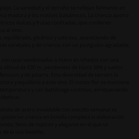
lejo. La variedad y el terruño se reflejan fielmente en
anca madura y los matices balsámicos. La crianza aporta
ítricos dulces y frutas confitadas, que confieren
a al vino.
o, equilibrado, glicérico y sabroso, apareciendo de
s varietales y de crianza, con un postgusto agradable,
ra con uvas vendimiadas a mano en viñedos con una
 altitud de 630 m, pendientes de hasta 38% y suelos
ferrosos y de pizarra. Esta diversidad de terroirs le
ctura y equilibrio a este vino. El mosto flor se mantiene
a temperatura y con battônage continuo, enriqueciendo
lépticas.
epósito de acero inoxidable con mecido semanal se
a posterior crianza en botella completa la elaboración
dondo, lleno de matices y elegante en el que se
s de la uva Godello.