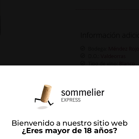
Información adici
Bodega:
Méndez Roj
D.O.:
Valdeorras
Tipo de vino:
Blanco
Variedad de uva:
God
Región:
Galicia
País:
España
Bienvenido a nuestro sitio web
Productos Relacionados
¿Eres mayor de 18 años?