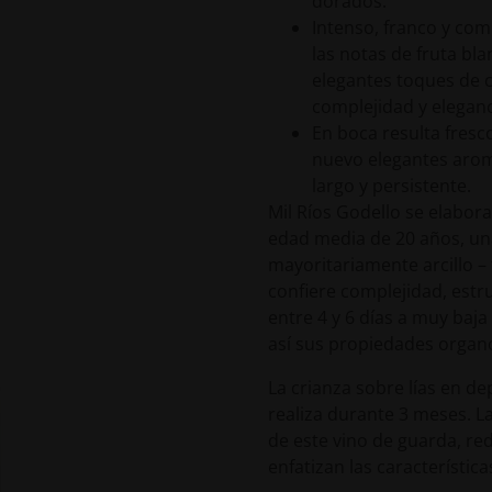
dorados.
Intenso, franco y comp
las notas de fruta bl
elegantes toques de c
complejidad y eleganci
En boca resulta fresc
nuevo elegantes aroma
largo y persistente.
Mil Ríos Godello se elabo
edad media de 20 años, una
mayoritariamente arcillo – 
confiere complejidad, estru
entre 4 y 6 días a muy baj
así sus propiedades organo
La crianza sobre lías en d
realiza durante 3 meses. L
de este vino de guarda, re
enfatizan las característica