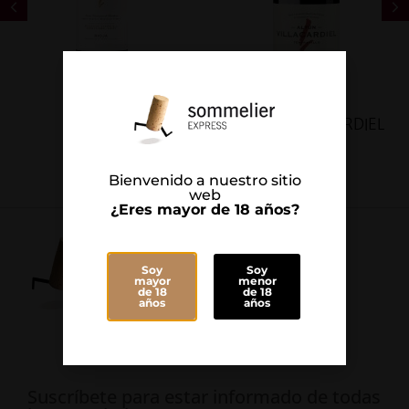
ALTÚN
ALTÚN VILLACARDIEL
Bienvenido a nuestro sitio
web
¿Eres mayor de 18 años?
Soy
Soy
mayor
menor
de 18
de 18
años
años
Suscríbete para estar informado de todas