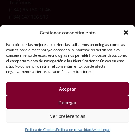
Teléfonos:
(+34 ) 96 150 01 46
(+34) 647 156 519
Gestionar consentimiento
Dirección
Para ofrecer las mejores experiencias, utilizamos tecnologías como las
Carretera Aldaia-Xirivella, 54
cookies para almacenar y/o acceder a la información del dispositivo. El
46960 Aldaia (Valencia) Spain
consentimiento de estas tecnologías nos permitirá procesar datos como
el comportamiento de navegación o las identificaciones únicas en este
Síguenos aquí
sitio. No consentir o retirar el consentimiento, puede afectar
negativamente a ciertas características y funciones.
Aceptar
Información Legal​
Denegar
Aviso Legal
Ver preferencias
Política de Privacidad
Política de Cookies
Política de Cookies
Política de privacidad​
Aviso Legal