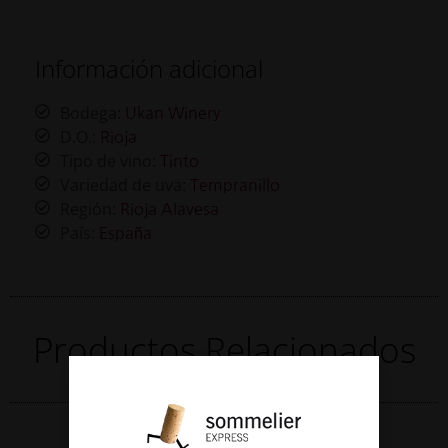
Información adicional
Bodega:
Ukan Winery
D.O.:
Rioja
Tipo de vino:
Tinto
Variedad de uva:
Tempranillo
Región:
Rioja Alavesa
País:
España
Productos Relacionados