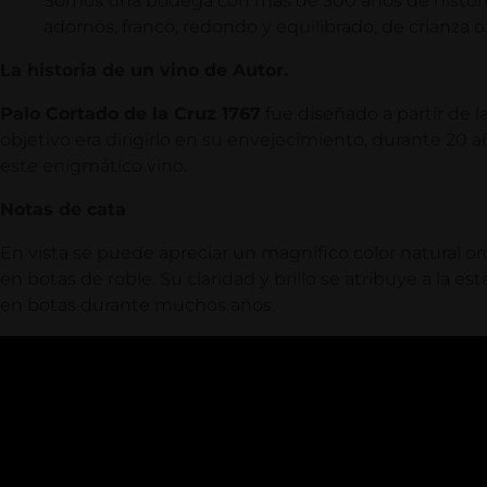
Somos una bodega con más de 300 años de historia,
adornos, franco, redondo y equilibrado, de crianza 
La historia de un vino de Autor.
Palo Cortado de la Cruz 1767
fue diseñado a partir de l
objetivo era dirigirlo en su envejecimiento, durante 20 a
este enigmático vino.
Notas de cata
En vista se puede apreciar un magnífico color natural or
en botas de roble. Su claridad y brillo se atribuye a la 
en botas durante muchos años.
Reproductor
de
vídeo