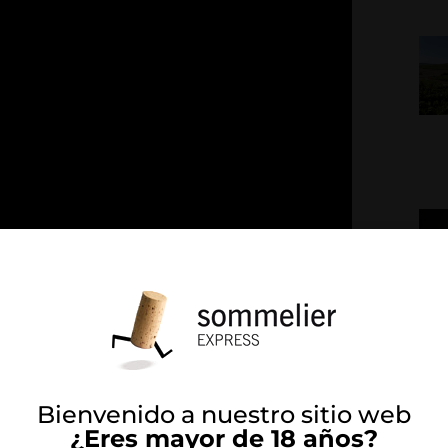
01:46
i tratado en frío antes del embotellado para
Bienvenido a nuestro sitio web
dondo teniendo una gran cantidad de matices
¿Eres mayor de 18 años?