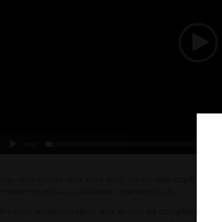
00:00
Hay que añadir que este vino no ha sido clarificado n
mantener así sus cualidades organolépticas.
En nariz podemos decir que el vino es complejo y re