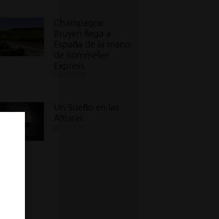
Champagne
Bruyen llega a
España de la mano
de Sommelier
Express
16/07/2025
Un Sueño en las
Alturas
30/01/2024