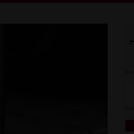
Busc
Noti