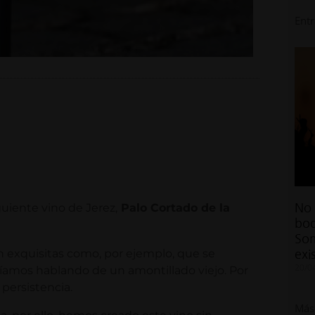
Ent
iente vino de Jerez,
Palo Cortado de la
No 
bod
Som
n exquisitas como, por ejemplo, que se
exi
20/0
aríamos hablando de un amontillado viejo. Por
 persistencia.
Más 