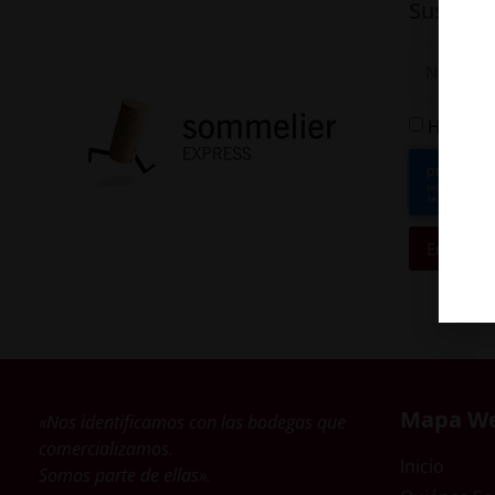
Suscríbe
He leído
Enviar
Mapa W
«Nos identificamos con las bodegas que
comercializamos.
Inicio
Somos parte de ellas».