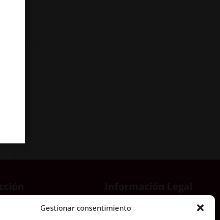
cción
Información Legal​
era Aldaia-Xirivella,
Aviso Legal
Gestionar consentimiento