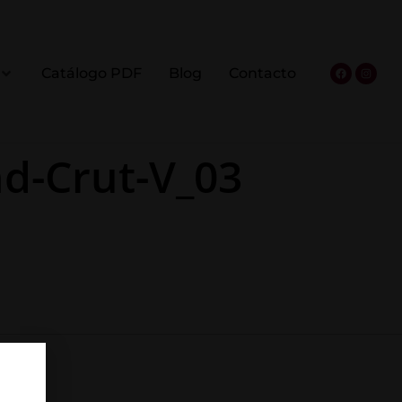
Catálogo PDF
Blog
Contacto
d-Crut-V_03