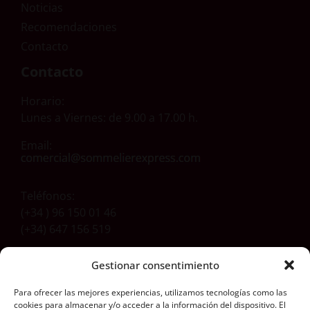
Noticias
Recomendaciones
Contacto
Contacto
Horario:
Lunes a Viernes: de 9.00 a 17.00 h.
Email:
Teléfonos:
(+34 ) 96 150 01 46
(+34) 647 156 519
Gestionar consentimiento
Dirección
Para ofrecer las mejores experiencias, utilizamos tecnologías como las
Carretera Aldaia-Xirivella, 54
cookies para almacenar y/o acceder a la información del dispositivo. El