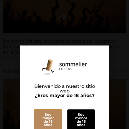
No somos críticos, no somos bodegueros, no somos
influencers. Somos los que hacemos que el vino exista
en la mesa
20/04/2026
Más recientes
Bienvenido a nuestro sitio
web
¿Eres mayor de 18 años?
Soy
Soy
mayor
menor
de 18
de 18
años
años