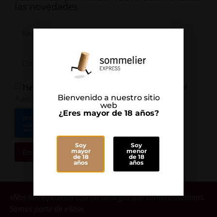
las novedades
He leído y Acepto la
y el
Política de Privacidad
Bienvenido a nuestro sitio
Aviso Legal
web
¿Eres mayor de 18 años?
Soy
Soy
Enviar
mayor
menor
de 18
de 18
años
años
«Nos identificamos con las bodegas que comercializamos.
Somos parte de ellas».