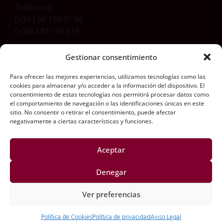
Teléfonos:
(+34 ) 96 150 01 46
(+34) 647 156 519
Gestionar consentimiento
Dirección
Para ofrecer las mejores experiencias, utilizamos tecnologías como las
Carretera Aldaia-Xirivella, 54
cookies para almacenar y/o acceder a la información del dispositivo. El
46960 Aldaia (Valencia) Spain
consentimiento de estas tecnologías nos permitirá procesar datos como
el comportamiento de navegación o las identificaciones únicas en este
Síguenos aquí
sitio. No consentir o retirar el consentimiento, puede afectar
negativamente a ciertas características y funciones.
Aceptar
Información Legal​
Denegar
Aviso Legal
Ver preferencias
Política de Privacidad
Política de Cookies
Política de Cookies
Política de privacidad​
Aviso Legal