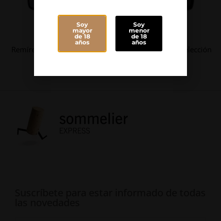
Soy
Soy
Blanco
Blanco
mayor
menor
de 18
de 18
años
años
Remírez de Ganuza Blanco
Montes Obarenes Selección
Reserva 2020
Terroir
Suscríbete para estar informado de todas
las novedades