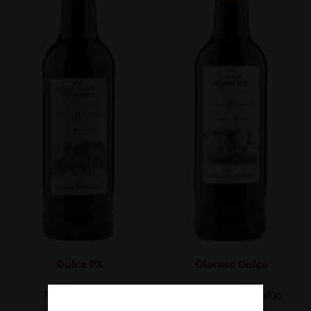
Dulce PX
Oloroso Dulce
Pedro Ximénez
Cream Tradición VOS