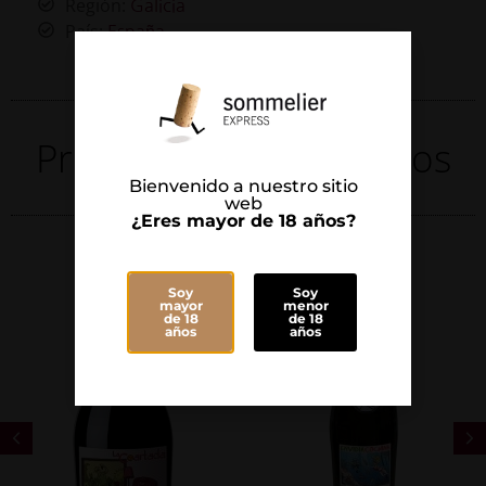
Región:
Galicia
País:
España
Productos Relacionados
Bienvenido a nuestro sitio
web
¿Eres mayor de 18 años?
Soy
Soy
mayor
menor
de 18
de 18
años
años