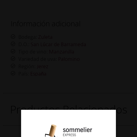
Información adicional
Bodega:
Zuleta
D.O.:
San Lúcar de Barrameda
Tipo de vino:
Manzanilla
Variedad de uva:
Palomino
Región:
Jerez
País:
España
Productos Relacionados