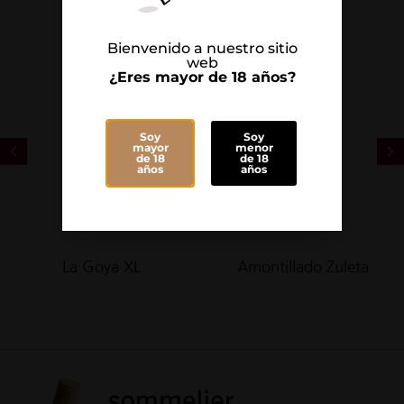
Bienvenido a nuestro sitio
web
¿Eres mayor de 18 años?
Soy
Soy
mayor
menor
de 18
de 18
años
años
La Goya XL
Amontillado Zuleta