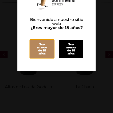
Bienvenido a nuestro sitio
web
¿Eres mayor de 18 años?
Soy
Soy
mayor
menor
de 18
de 18
años
años
Altos de Losada Godello
La Chana