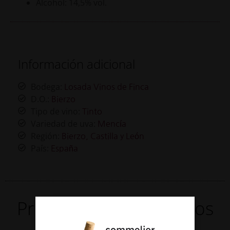
Alcohol: 14,5% vol.
Información adicional
Bodega:
Losada Vinos de Finca
D.O.:
Bierzo
Tipo de vino:
Tinto
Variedad de uva:
Mencía
Región:
Bierzo, Castilla y León
País:
España
Productos Relacionados