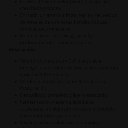
En vista, tiene un color picota de capa alta
con ribete granate.
En nariz, un aroma a fruta negra y recuerdos
de fresa ácida con notas florales, toques
torrefactos y minerales.
En boca un terroso vivaz, carnal y
profundamente cautivador sabor.
Descripción:
Vino tinto crianza con D.O bierzo de la
bodega Losada Vinos de Finca cuenta con una
variedad 100% mencía.
Vendimia manual por parcelas según su
maduración.
Despalillado completo y ligero estrujado.
Fermentación mediante levaduras
autóctonas en depósito de acero inoxidable
con remontados periódicos.
Fermentación maloláctica en barrica.