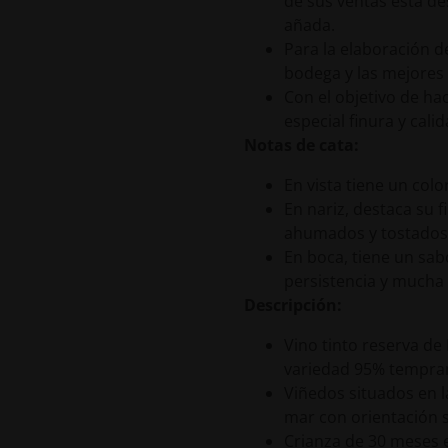
de sus ventas está de
añada.
Para la elaboración d
bodega y las mejores 
Con el objetivo de hac
especial finura y calid
Notas de cata:
En vista tiene un colo
En nariz, destaca su 
ahumados y tostados
En boca, tiene un sab
persistencia y mucha
Descripción:
Vino tinto reserva d
variedad 95% tempran
Viñedos situados en l
mar con orientación s
Crianza de 30 meses e