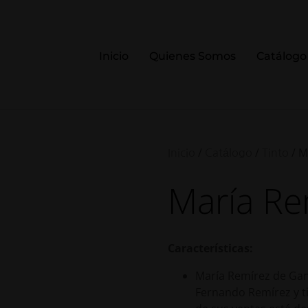
Inicio
Quienes Somos
Catálogo
/
/
/ M
Inicio
Catálogo
Tinto
María Re
Características:
María Remírez de Ganu
Fernando Remírez y tie