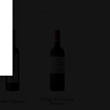
Fincas de Ganuza
Viña Coqueta
Reserva