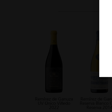
Remírez de Ganuza
Remírez de Gan
UV Único Viñedo
Reserva Blanco 
2022
Reserva 201