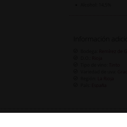
Alcohol: 14,5%
Información adici
Bodega:
Remírez de 
D.O.:
Rioja
Tipo de vino:
Tinto
Variedad de uva:
Gra
Región:
La Rioja
País:
España
Productos Relacionados