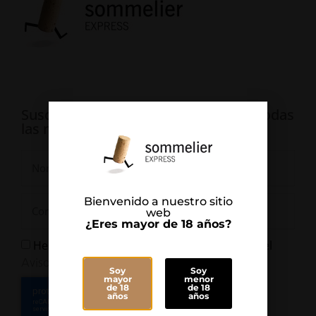
Suscríbete para estar informado de todas
las novedades
Bienvenido a nuestro sitio
web
¿Eres mayor de 18 años?
He leído y Acepto la
y el
Política de Privacidad
Aviso Legal
Soy
Soy
mayor
menor
de 18
de 18
años
años