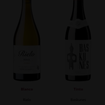
Blanco
Tinto
Rielo
Baskunes