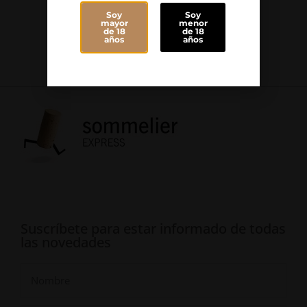
Tinto
Soy
Soy
mayor
menor
de 18
de 18
años
años
Cupani
Suscríbete para estar informado de todas
las novedades