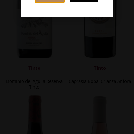
Tinto
Tinto
Dominio del Águila Reserva
Caprasia Bobal Crianza Ánfora
Tinto