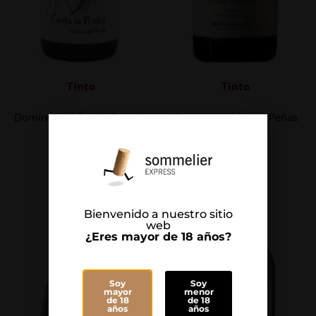
Tinto
Tinto
Dominio del Águila Canta la
Dominio del Águila Peñas
Perdiz
Aladas
Bienvenido a nuestro sitio
web
¿Eres mayor de 18 años?
Soy
Soy
mayor
menor
de 18
de 18
años
años