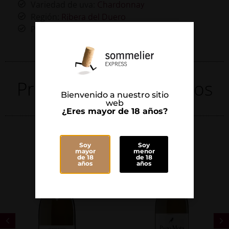
Variedad de uva:
Chardonnay
Región:
Ribera del Duero
País:
España
Productos Relacionados
Bienvenido a nuestro sitio
web
¿Eres mayor de 18 años?
Soy
Soy
mayor
menor
de 18
de 18
años
años