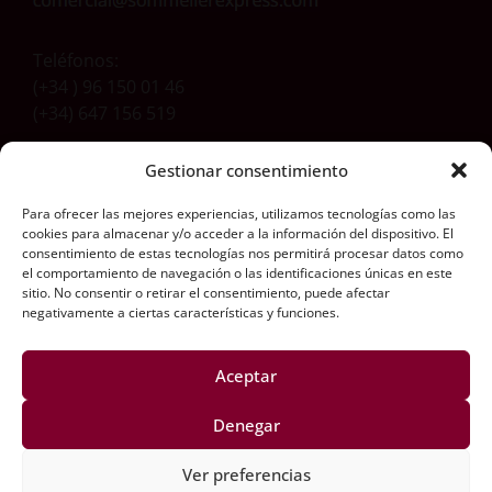
Teléfonos:
(+34 ) 96 150 01 46
(+34) 647 156 519
Gestionar consentimiento
Dirección
Para ofrecer las mejores experiencias, utilizamos tecnologías como las
Carretera Aldaia-Xirivella, 54
cookies para almacenar y/o acceder a la información del dispositivo. El
46960 Aldaia (Valencia) Spain
consentimiento de estas tecnologías nos permitirá procesar datos como
el comportamiento de navegación o las identificaciones únicas en este
Síguenos aquí
sitio. No consentir o retirar el consentimiento, puede afectar
negativamente a ciertas características y funciones.
Aceptar
Información Legal​
Denegar
Aviso Legal
Ver preferencias